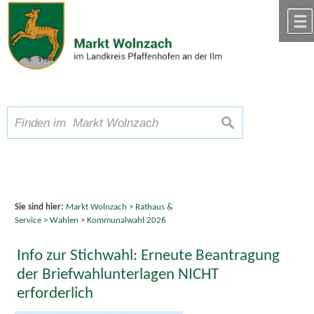
Zum Inhalt
,
zur Navigation
oder
zur Startseite
springen.
chließen
A
Schriftgröße
A
suchen
A
Sie sind hier:
Markt Wolnzach
>
Rathaus &
Service
>
Wahlen
>
Kommunalwahl 2026
Info zur Stichwahl: Erneute Beantragung
der Briefwahlunterlagen NICHT
erforderlich