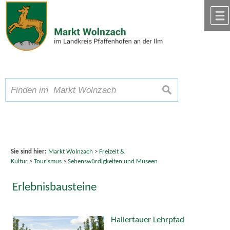
Zum Inhalt
,
zur Navigation
oder
zur Startseite
springen.
chließen
A
Schriftgröße
A
suchen
A
Sie sind hier:
Markt Wolnzach
>
Freizeit &
Kultur
>
Tourismus
>
Sehenswürdigkeiten und Museen
Erlebnisbausteine
Hallertauer Lehrpfad