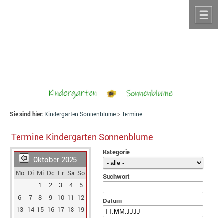
Zum Inhalt
,
zur Navigation
oder
zur Startseite
springen.
chließen
M
Sie sind hier:
Kindergarten Sonnenblume
>
Termine
Termine Kindergarten Sonnenblume
Kategorie
Oktober 2025
Mo
Di
Mi
Do
Fr
Sa
So
Suchwort
1
2
3
4
5
6
7
8
9
10
11
12
Datum
13
14
15
16
17
18
19