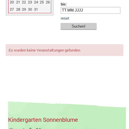
20
21
22
23
24
25
26
bis:
27
28
29
30
31
reset
Es wurden keine Veranstaltungen gefunden.
Kindergarten Sonnenblume