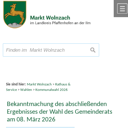
Zum Inhalt
,
zur Navigation
oder
zur Startseite
springen.
chließen
A
Schriftgröße
A
suchen
A
Sie sind hier:
Markt Wolnzach
>
Rathaus &
Service
>
Wahlen
>
Kommunalwahl 2026
Bekanntmachung des abschließenden
Ergebnisses der Wahl des Gemeinderats
am 08. März 2026