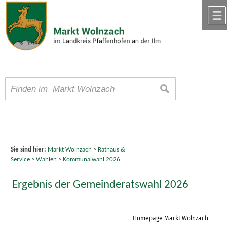
Zum Inhalt
,
zur Navigation
oder
zur Startseite
springen.
chließen
A
Schriftgröße
A
suchen
A
Sie sind hier:
Markt Wolnzach
>
Rathaus &
Service
>
Wahlen
>
Kommunalwahl 2026
Ergebnis der Gemeinderatswahl 2026