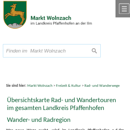
Zum Inhalt
,
zur Navigation
oder
zur Startseite
springen.
chließen
A
Schriftgröße
A
suchen
A
Sie sind hier:
Markt Wolnzach
>
Freizeit & Kultur
>
Rad- und Wanderwege
Übersichtskarte Rad- und Wandertouren
im gesamten Landkreis Pfaffenhofen
Wander- und Radregion