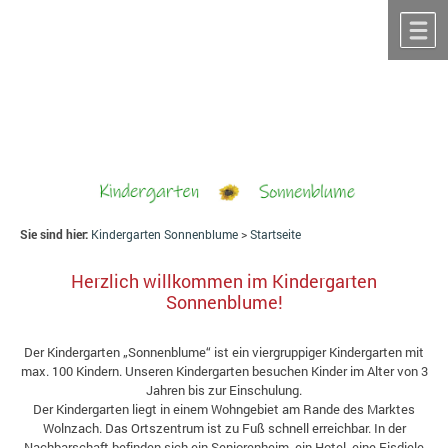
Zum Inhalt
,
zur Navigation
oder
zur Startseite
springen.
chließen
M
Sie sind hier:
Kindergarten Sonnenblume
>
Startseite
Herzlich willkommen im Kindergarten
Sonnenblume!
Der Kindergarten „Sonnenblume“ ist ein viergruppiger Kindergarten mit
max. 100 Kindern. Unseren Kindergarten besuchen Kinder im Alter von 3
Jahren bis zur Einschulung.
Der Kindergarten liegt in einem Wohngebiet am Rande des Marktes
Wolnzach. Das Ortszentrum ist zu Fuß schnell erreichbar. In der
Nachbarschaft befinden sich ein Seniorenheim, ein Hotel, eine Eisdiele