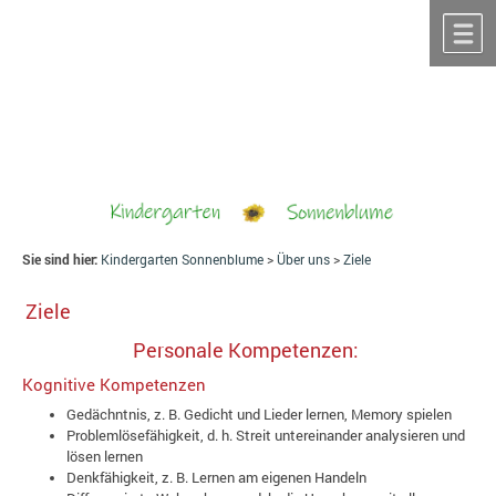
Zum Inhalt
,
zur Navigation
oder
zur Startseite
springen.
chließen
M
Sie sind hier:
Kindergarten Sonnenblume
>
Über uns
>
Ziele
Ziele
Personale Kompetenzen:
Kognitive Kompetenzen
Gedächntnis, z. B. Gedicht und Lieder lernen, Memory spielen
Problemlösefähigkeit, d. h. Streit untereinander analysieren und
lösen lernen
Denkfähigkeit, z. B. Lernen am eigenen Handeln